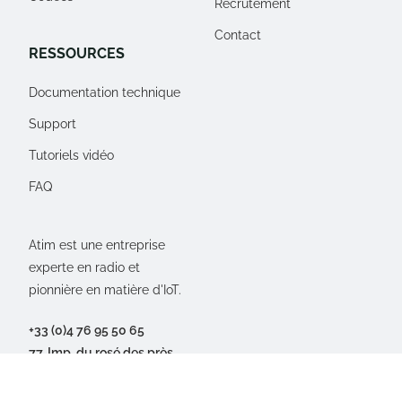
Recrutement
Contact
RESSOURCES
Documentation technique
Support
Tutoriels vidéo
FAQ
Atim est une entreprise
experte en radio et
pionnière en matière d'IoT.
+33 (0)4 76 95 50 65
77, Imp. du rosé des près
38250 Villard-de-Lans,
FRANCE