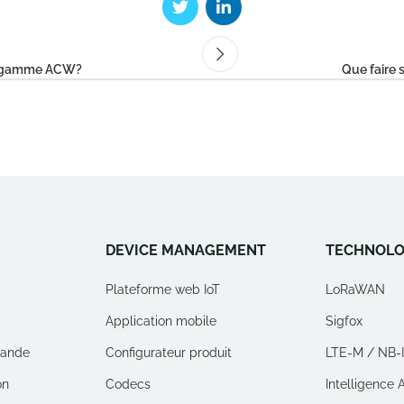
la gamme ACW?
Que faire 
DEVICE MANAGEMENT
TECHNOLO
Plateforme web IoT
LoRaWAN
Application mobile
Sigfox
ande
Configurateur produit
LTE-M / NB-
on
Codecs
Intelligence Ar