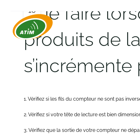
Que faire lor
10
JUIN
produits de
s’incrémente
1. Vérifiez si les fils du compteur ne sont pas inve
2. Vérifiez si votre tête de lecture est bien dimens
3. Vérifiez que la sortie de votre compteur ne dép