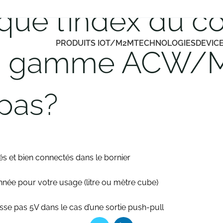
sque l’index du 
PRODUITS IOT/M2M
TECHNOLOGIES
DEVIC
 la gamme ACW/
 pas?
rsés et bien connectés dans le bornier
ionnée pour votre usage (litre ou mètre cube)
asse pas 5V dans le cas d’une sortie push-pull