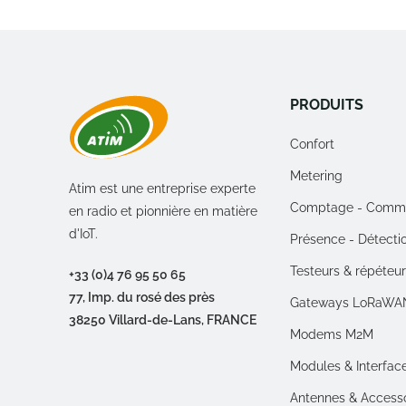
PRODUITS
Confort
Metering
Atim est une entreprise experte
Comptage - Comm
en radio et pionnière en matière
d'IoT.
Présence - Détecti
Testeurs & répéteu
+33 (0)4 76 95 50 65
77, Imp. du rosé des près
Gateways LoRaWA
38250 Villard-de-Lans, FRANCE
Modems M2M
Modules & Interfac
Antennes & Access