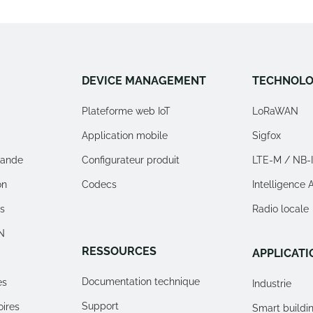
DEVICE MANAGEMENT
TECHNOLO
Plateforme web IoT
LoRaWAN
Application mobile
Sigfox
ande
Configurateur produit
LTE-M / NB-
on
Codecs
Intelligence Ar
rs
Radio locale
N
RESSOURCES
APPLICATI
Documentation technique
es
Industrie
Support
oires
Smart buildi