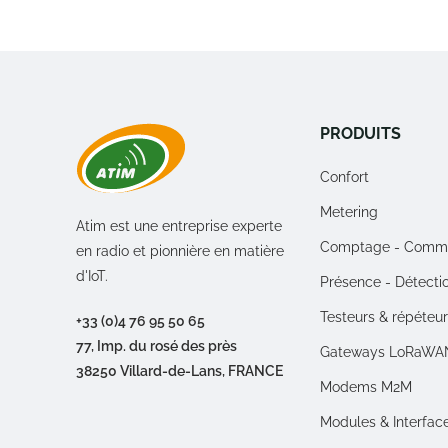
PRODUITS
Confort
Metering
Atim est une entreprise experte
Comptage - Comm
en radio et pionnière en matière
d'IoT.
Présence - Détecti
Testeurs & répéteu
+33 (0)4 76 95 50 65
77, Imp. du rosé des près
Gateways LoRaWA
38250 Villard-de-Lans, FRANCE
Modems M2M
Modules & Interfac