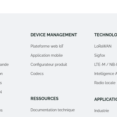
DEVICE MANAGEMENT
TECHNOLO
Plateforme web IoT
LoRaWAN
Application mobile
Sigfox
ande
Configurateur produit
LTE-M / NB-
on
Codecs
Intelligence Ar
rs
Radio locale
N
RESSOURCES
APPLICATI
Documentation technique
es
Industrie