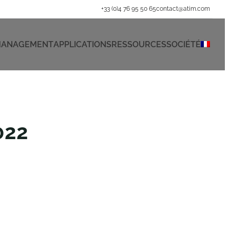
+33 (0)4 76 95 50 65
contact@atim.com
 MANAGEMENT
APPLICATIONS
RESSOURCES
SOCIÉTÉ
022