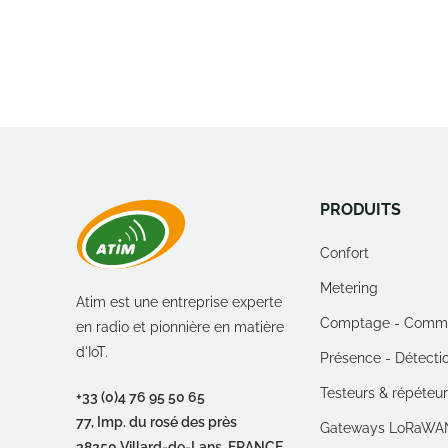
PRODUITS
Confort
Metering
Atim est une entreprise experte
Comptage - Comm
en radio et pionnière en matière
d'IoT.
Présence - Détecti
Testeurs & répéteu
+33 (0)4 76 95 50 65
77, Imp. du rosé des près
Gateways LoRaWA
38250 Villard-de-Lans, FRANCE