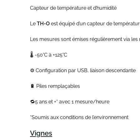
Capteur de température et d’humidité
Le
TH-O
est équipé d’un capteur de température
Les mesures sont émises régulièrement via les
🌡️ -50°C à +125°C
⚙️ Configuration par USB, liaison descendante
🔋 Piles remplaçables
🔁5 ans et +* avec 1 mesure/heure
*Soumis aux conditions de l’environnement
Vignes