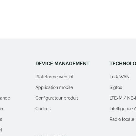
DEVICE MANAGEMENT
TECHNOLO
Plateforme web IoT
LoRaWAN
Application mobile
Sigfox
ande
Configurateur produit
LTE-M / NB-
on
Codecs
Intelligence Ar
rs
Radio locale
N