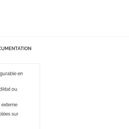
CUMENTATION
igurable en
’état ou
r externe
blées sur