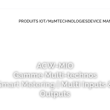
PRODUITS IOT/M2M
TECHNOLOGIES
DEVICE M
ACW-MIO
Gamme Multi-technos
Smart Metering
| Multi Inputs 
Outputs