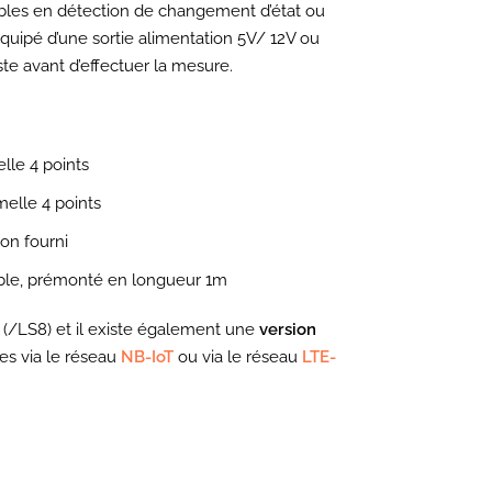
ables en détection de changement d’état ou
quipé d’une sortie alimentation 5V/ 12V ou
te avant d’effectuer la mesure.
lle 4 points
elle 4 points
on fourni
ble, prémonté en longueur 1m
(/LS8) et il existe également une
version
s via le réseau
NB-IoT
ou via le réseau
LTE-