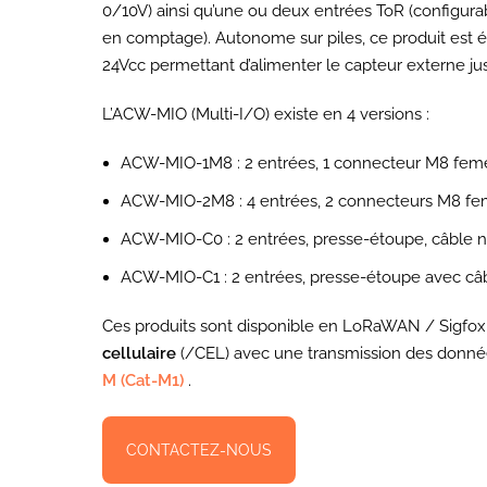
0/10V) ainsi qu’une ou deux entrées ToR (configur
en comptage). Autonome sur piles, ce produit est é
24Vcc permettant d’alimenter le capteur externe jus
L’ACW-MIO (Multi-I/O) existe en 4 versions :
ACW-MIO-1M8 : 2 entrées, 1 connecteur M8 feme
ACW-MIO-2M8 : 4 entrées, 2 connecteurs M8 fem
ACW-MIO-C0 : 2 entrées, presse-étoupe, câble n
ACW-MIO-C1 : 2 entrées, presse-étoupe avec câ
Ces produits sont disponible en LoRaWAN / Sigfox 
cellulaire
(/CEL) avec une transmission des donnée
M (Cat-M1)
.
CONTACTEZ-NOUS