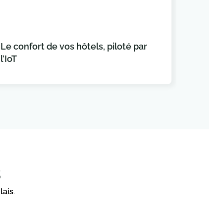
Le confort de vos hôtels, piloté par
Conn
l’IoT
vos 
s
lais
.