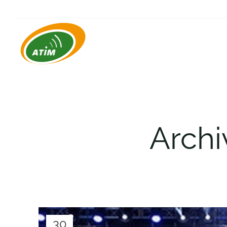
Archi
30