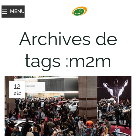
MENU
Archives de
tags :m2m
12
DÉC