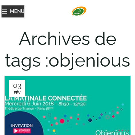
MENU
Archives de
tags :objenious
03
FÉV