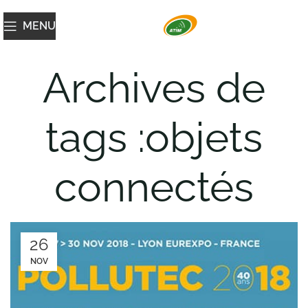
MENU
Archives de
tags :objets
connectés
26
NOV