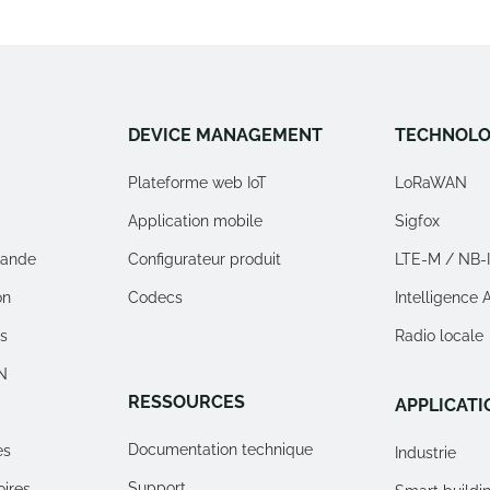
DEVICE MANAGEMENT
TECHNOLO
Plateforme web IoT
LoRaWAN
Application mobile
Sigfox
ande
Configurateur produit
LTE-M / NB-
on
Codecs
Intelligence Ar
rs
Radio locale
N
RESSOURCES
APPLICATI
Documentation technique
es
Industrie
Support
oires