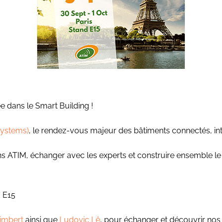
e dans le Smart Building !
 Systems)
, le rendez-vous majeur des bâtiments connectés, inte
s ATIM, échanger avec les experts et construire ensemble le f
d E15
aimbert
ainsi que
Ludovic Lê
, pour échanger et découvrir nos