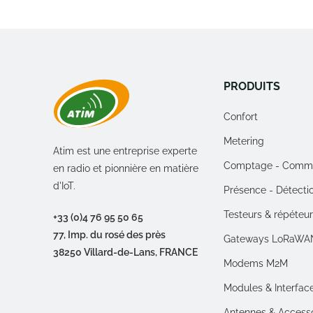
PRODUITS
Confort
Metering
Atim est une entreprise experte
Comptage - Comm
en radio et pionnière en matière
d'IoT.
Présence - Détecti
Testeurs & répéteu
+33 (0)4 76 95 50 65
77, Imp. du rosé des près
Gateways LoRaWA
38250 Villard-de-Lans, FRANCE
Modems M2M
Modules & Interfac
Antennes & Access