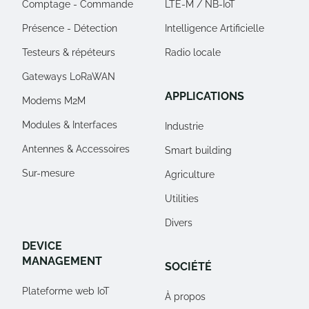
Comptage - Commande
LTE-M / NB-IoT
Présence - Détection
Intelligence Artificielle
Testeurs & répéteurs
Radio locale
Gateways LoRaWAN
APPLICATIONS
Modems M2M
Modules & Interfaces
Industrie
Antennes & Accessoires
Smart building
Sur-mesure
Agriculture
Utilities
Divers
DEVICE
MANAGEMENT
SOCIÉTÉ
Plateforme web IoT
À propos