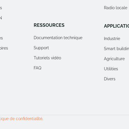
rs
Radio locale
N
RESSOURCES
APPLICATI
Documentation technique
es
Industrie
Support
oires
Smart buildi
Tutoriels vidéo
Agriculture
FAQ
Utilities
Divers
tique de confidentialité
.