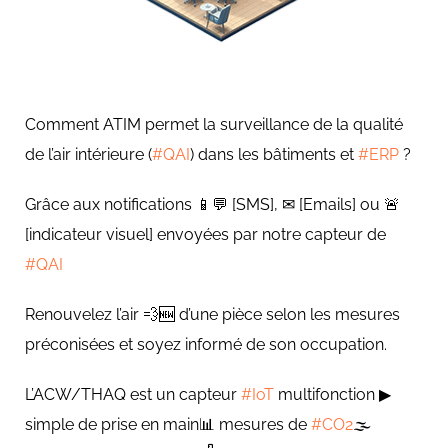
Comment ATIM permet la surveillance de la qualité
de l’air intérieure (
#
QAI
) dans les bâtiments et
#
ERP
?
Grâce aux notifications 📱💬 [SMS], ✉ [Emails] ou 🚨
[indicateur visuel] envoyées par notre capteur de
#
QAI
Renouvelez l’air 💨🆕 d’une pièce selon les mesures
préconisées et soyez informé de son occupation.
L’ACW/THAQ est un capteur
#
IoT
multifonction ▶
simple de prise en main📊 mesures de
#
CO2
🌫️