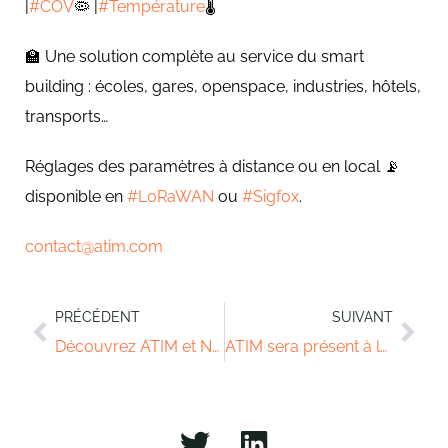
|
#
COV
🦠 |
#
Température
🌡️
🏫 Une solution complète au service du smart
building : écoles, gares, openspace, industries, hôtels,
transports…
Réglages des paramètres à distance ou en local 📡
disponible en
#
LoRaWAN
ou
#
Sigfox
.
contact@atim.com
PRÉCÉDENT
SUIVANT
Découvrez ATIM et Notre Adhésion à Minalogic
ATIM sera présent à la LoRa Alliance Live