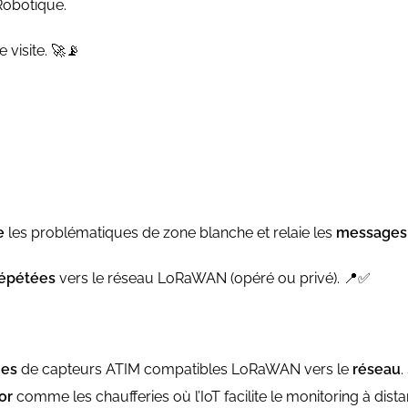
Robotique.
 visite. 🚀📡
ne
les problématiques de zone blanche et relaie les
message
épétées
vers le réseau LoRaWAN (opéré ou privé). 📍✅
mes
de capteurs ATIM compatibles LoRaWAN vers le
réseau
.
or
comme les chaufferies où l’IoT facilite le monitoring à dista