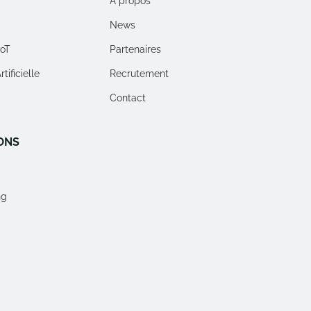
À propos
News
IoT
Partenaires
tificielle
Recrutement
Contact
ONS
ng