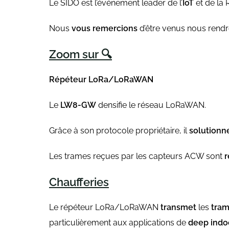
Le SIDO est l’événement leader de l’
IoT
et de la 
Nous
vous remercions
d’être venus nous rendre
Zoom sur 🔍
Répéteur LoRa/
LoRaWAN
Le
LW8-GW
densifie le réseau LoRaWAN.
Grâce à son protocole propriétaire, il
solution
Les trames reçues par les capteurs ACW sont
r
Chaufferies
Le répéteur LoRa/LoRaWAN
transmet
les
tra
particulièrement aux applications de
deep indo