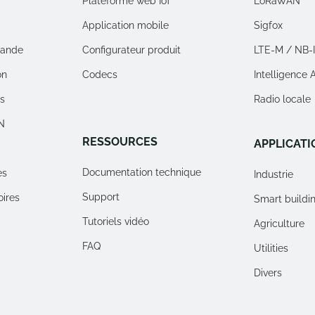
Plateforme web IoT
LoRaWAN
Application mobile
Sigfox
ande
Configurateur produit
LTE-M / NB-
on
Codecs
Intelligence Ar
rs
Radio locale
N
RESSOURCES
APPLICATI
Documentation technique
es
Industrie
Support
oires
Smart buildi
Tutoriels vidéo
Agriculture
FAQ
Utilities
Divers