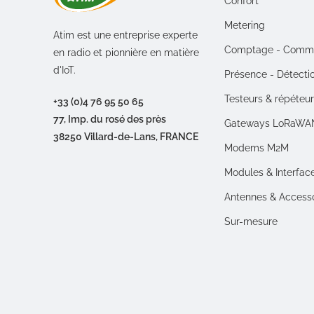
Confort
Metering
Atim est une entreprise experte
Comptage - Comm
en radio et pionnière en matière
d'IoT.
Présence - Détecti
Testeurs & répéteu
+33 (0)4 76 95 50 65
77, Imp. du rosé des près
Gateways LoRaWA
38250 Villard-de-Lans, FRANCE
Modems M2M
Modules & Interfac
Antennes & Access
Sur-mesure