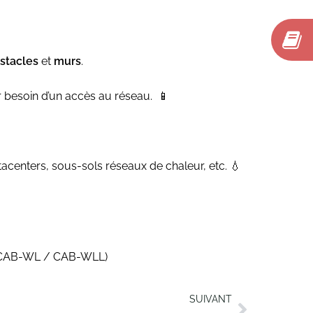
stacles
et
murs
.
voir besoin d’un accès au réseau. 📱
tacenters, sous-sols réseaux de chaleur, etc. 💧
ue : CAB-WL / CAB-WLL)
SUIVANT