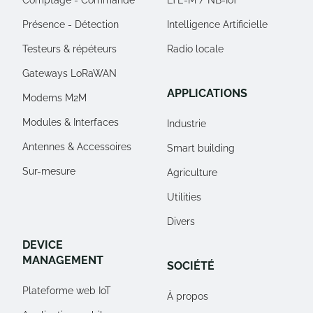
Comptage - Commande
LTE-M / NB-IoT
Présence - Détection
Intelligence Artificielle
Testeurs & répéteurs
Radio locale
Gateways LoRaWAN
APPLICATIONS
Modems M2M
Modules & Interfaces
Industrie
Antennes & Accessoires
Smart building
Sur-mesure
Agriculture
Utilities
Divers
DEVICE
MANAGEMENT
SOCIÉTÉ
Plateforme web IoT
À propos