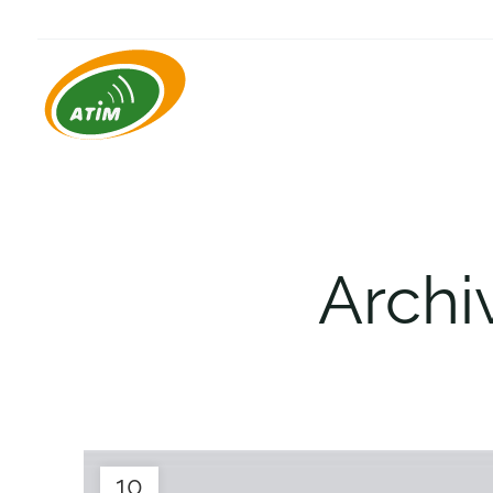
Archi
10